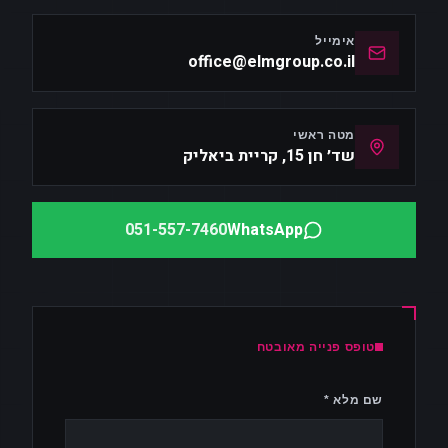
אימייל
office@elmgroup.co.il
מטה ראשי
שד׳ חן 15, קריית ביאליק
051-557-7460
WhatsApp
טופס פנייה מאובטח
שם מלא *